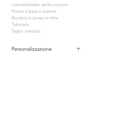
cotone/elastan senza cuciture.
Polsini e base a costine.
Bordura in jersey in tinta.
Tubolare.
Taglio comodo.
Personalizzazione
Stampa DIGITALE - SERIGRAFICA o
RICAMO.
Altri prodotti
la più venduta nel 2025