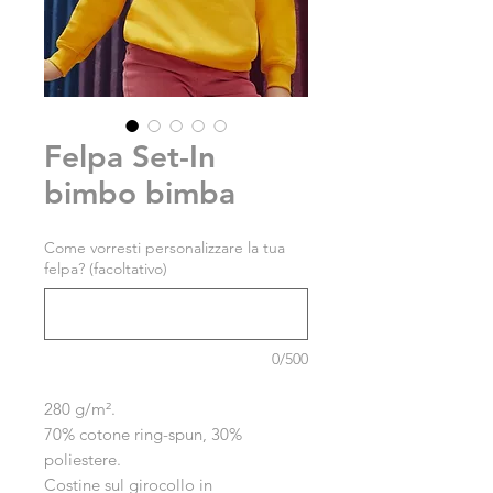
Felpa Set-In
bimbo bimba
Come vorresti personalizzare la tua
felpa? (facoltativo)
0/500
280 g/m².
70% cotone ring-spun, 30%
poliestere.
Costine sul girocollo in