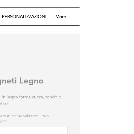
PERSONALIZZAZIONI
More
neti Legno
 in legno forma cuore, tondo o
olare
resti personalizzato il tuo
e?
*