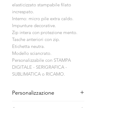
elasticizzato stampabile filato
increspato.
Interno: micro pile extra caldo.
Impunture decorative.
Zip intera con protezione mento.
Tasche anteriori con zip.
Etichetta neutra.
Modello sciancrato.
Personalizzabile con STAMPA
DIGITALE - SERIGRAFICA -
SUBLIMATICA o RICAMO.
Personalizzazione
Articolo personalizzabile con STAMPA
Acquisto
DIGITALE/SERIGRAFICA/SUBLIMATI
CA o RICAMO
Nessun minimo d' acquisto.