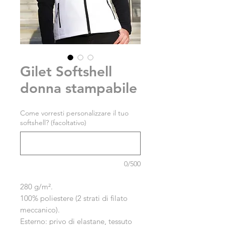
Gilet Softshell
donna stampabile
Come vorresti personalizzare il tuo
softshell? (facoltativo)
0/500
280 g/m².
100% poliestere (2 strati di filato
meccanico).
Esterno: privo di elastane, tessuto