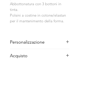
Abbottonatura con 3 bottoni in
tinta.
Polsini a costine in cotone/elastan
per il mantenimento della forma.
Personalizzazione
Stampa DIGITALE - SERIGRAFICA o
Acquisto
RICAMO.
Nessun minimo d' acquisto.
Altri prodotti
la più venduta nel 2025