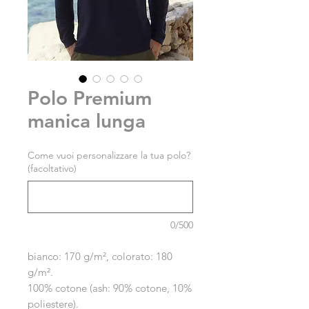
Polo Premium
manica lunga
Come vuoi personalizzare la tua polo?
(facoltativo)
0/500
bianco: 170 g/m², colorato: 180
g/m².
100% cotone (ash: 90% cotone, 10%
poliestere).